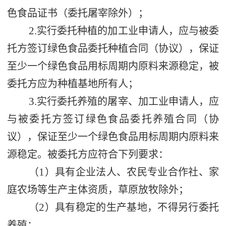
色食品证书（委托屠宰除外）；
2.
实行委托种植的加工业申请人，应与被委
托方签订绿色食品委托种植合同（协议），
保证
至少一个
绿色
食品用标周期
内
原料
来源
稳定，
被
委托方应为种植基地所有人；
3.
实行委托养殖的屠宰、加工业申请人，应
与被委托方签订绿色食品委托养殖合同（协
议），
保证
至少一个
绿色
食品用标周期
内
原料
来
源
稳定
。
被委托方应符合下列要求：
1
（
）具有企业法人、农民专业合作社、家
庭农场等生产主体资质，草原放牧除外；
2
（
）具有稳定的生产基地，不得另行委托
养殖；