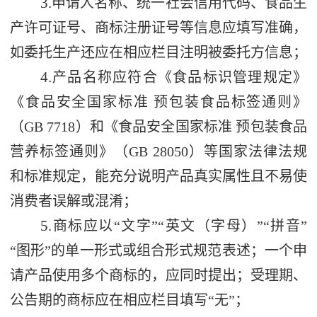
3.
申请人名称、统一社会信用代码、食品生
产许可证号、商标注册证号等信息应填写准确，
如委托生产
还
应在相应栏目注明被委托方信息；
4.
产品名称应符合《食品标识管理规定》
《食品安全国家标准 预包装食品标签通则》
（
GB 7718
）和《食品安全国家标准 预包装食品
营养标签通则》（
GB 28050
）
等国家法律
法规
和
标准
规定
，能充分说明产品真实属性且不易使
消费者误解或混淆
；
5.
商标应以
“
文字
”“
英文（字母）
”“
拼音
”
“
图形
”
的单一形式或组合形式规范表述；一个申
请产品使用多个商标的，应同时提出；受理期、
公告期的商标应在相应栏目填写
“
无
”
；