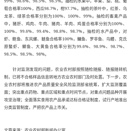
99%、98.6%、98.5%、98.5%。抽检的水果中，苹果、梨、桃、葡
萄合格率100%，西瓜98.7%，柑97.7%。抽检的茶叶中，红茶、乌
龙茶、绿茶合格率分别为100%、100%、99%。抽检的畜禽产品
中，猪肝、鸡肉、牛肉、猪肉、羊肉、鸡蛋合格率分别为100%、
100%、99.6%、99.4%、98.8%、98.7%。抽检的水产品中，对
虾、鲍鱼、东风螺、鲢鱼合格率100%，鳙鱼、罗非鱼、乌鳢、克氏
原螯虾、鲫鱼、大黄鱼合格率分别为99.6%、98.9%、98.7%、
98.5%、98.5%、98%。
针对监测发现的问题，农业农村部按照随检随报、随报随转机
制，已将不合格样品信息转地方农业农村部门及时处置。下一步，农
业农村部将推进农产品质量安全风险监测部省统筹，扩大监测覆盖
面；突出重点药物、重点区域和重点时间节点，对重点问题品种开展
攻坚治理；全面落实食用农产品承诺达标合格证制度，试行产地准出
分类监管制度，严把农产品上市关。
文章来源：农业农村部新闻办公室