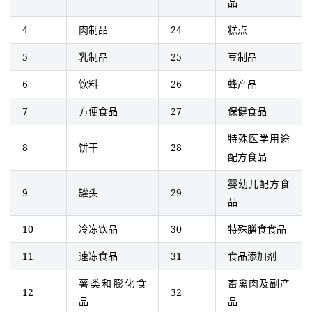
品
4
肉制品
24
糕点
5
乳制品
25
豆制品
6
饮料
26
蜂产品
7
方便食品
27
保健食品
特殊医学用途
8
饼干
28
配方食品
婴幼儿配方食
9
罐头
29
品
10
冷冻饮品
30
特殊膳食食品
11
速冻食品
31
食品添加剂
薯类和膨化食
畜禽肉及副产
12
32
品
品