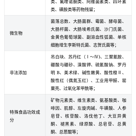
类、氟喹诺酮类、阿维菌素类、四环素
类、磺胺类等药物残留；
菌落总数、大肠菌群、霉菌、酵母菌、
大肠杆菌、大肠埃希氏菌、沙门氏菌、
微生物
金黄色葡萄球菌、副溶血性弧菌、单核
细胞增生李斯特氏菌、志贺氏菌等；
吊白块、苏丹红（Ⅰ～Ⅳ)、三聚氰胺、
硼酸与硼砂、溴酸钾、硫氰酸钠、罗丹
非法添加
明 B、美术绿、碱性嫩黄、酸性橙Ⅱ、
酸性红（偶氮玉红）、工业用甲醛、罂
粟壳、过氧化苯甲酰等；
矿物元素类、维生素类、氨基酸类、咖
啡因、肌醇、左旋肉碱、牛磺酸、人参
特殊食品功效成
皂苷、核苷酸、洛伐他丁、大豆异黄
分
酮、褪黑素、绿原酸、总皂苷、总黄
酮、总蒽醌等；