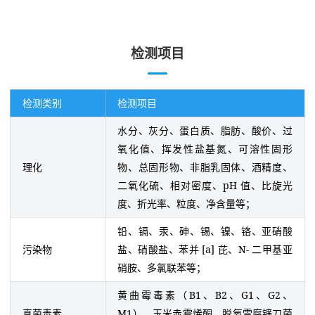
检测项目
检测类别
检测项目
水分、灰分、蛋白质、脂肪、酸价、过
氧化值、挥发性盐基氮、可溶性固形
理化
物、总固形物、非脂乳固体、酒精度、
二氧化硫、相对密度、pH 值、比旋光
度、折光率、粒度、净含量等；
铅、镉、汞、砷、锡、镍、铬、亚硝酸
污染物
盐、硝酸盐、苯并 [a] 芘、N- 二甲基亚
硝胺、多氯联苯等；
黄曲霉毒素（B1、B2、G1、G2、
真菌毒素
M1）、玉米赤霉烯酮、脱氧雪腐镰刀菌