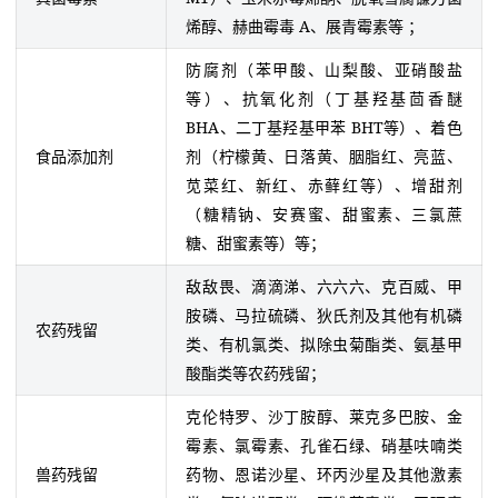
烯醇、赫曲霉毒 A、展青霉素等 ；
防腐剂（苯甲酸、山梨酸、亚硝酸盐
等）、抗氧化剂（丁基羟基茴香醚
BHA、二丁基羟基甲苯 BHT等）、着色
食品添加剂
剂（柠檬黄、日落黄、胭脂红、亮蓝、
苋菜红、新红、赤藓红等）、增甜剂
（糖精钠、安赛蜜、甜蜜素、三氯蔗
糖、甜蜜素等）等；
敌敌畏、滴滴涕、六六六、克百威、甲
胺磷、马拉硫磷、狄氏剂及其他有机磷
农药残留
类、有机氯类、拟除虫菊酯类、氨基甲
酸酯类等农药残留；
克伦特罗、沙丁胺醇、莱克多巴胺、金
霉素、氯霉素、孔雀石绿、硝基呋喃类
兽药残留
药物、恩诺沙星、环丙沙星及其他激素